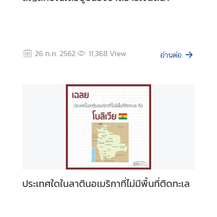
ข้
อ
มู
ล
26 ก.ค. 2562
11,368
View
อ่านต่อ
ร
า
ย
ป
ร
ะ
เ
ท
ศ
ประเทศใดในลาตินอเมริกาที่ไม่มีพื้นที่ติดทะเล
ค
ว
า