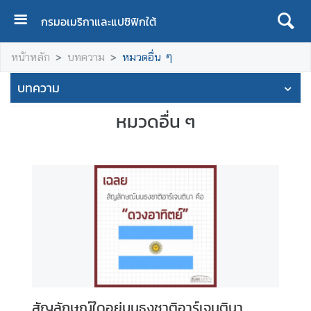
กรมอเมริกาและแปซิฟิกใต้
ห
หน้าหลัก
บทความ
หมวดอื่น ๆ
น้
า
บทความ
แ
ร
หมวดอื่น ๆ
ก
เ
กี่
ย
ว
กั
บ
เ
ร
า
สัญลักษณ์ใดอยู่บนธงชาติอาร์เจนตินา