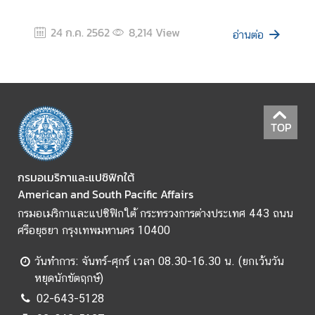
ม
สั
24 ก.ค. 2562
8,214
View
อ่านต่อ
ม
พั
น
ธ์
ท
วิ
TOP
ภ
า
กรมอเมริกาและแปซิฟิกใต้
คี
American and South Pacific Affairs
กรมอเมริกาและแปซิฟิกใต้ กระทรวงการต่างประเทศ 443 ถนน
ข่
ศรีอยุธยา กรุงเทพมหานคร 10400
า
ว
วันทำการ: จันทร์-ศุกร์ เวลา 08.30-16.30 น. (ยกเว้นวัน
ใ
หยุดนักขัตฤกษ์)
น
02-643-5128
ภู