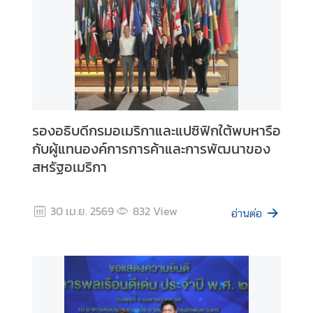
D
i
s
c
o
v
รองอธิบดีกรมอเมริกาและแปซิฟิกใต้พบหารือ
e
กับผู้แทนองค์การการค้าและการพัฒนาของ
r
สหรัฐอเมริกา
L
a
t
30 เม.ย. 2569
832
View
อ่านต่อ
i
n
A
m
e
r