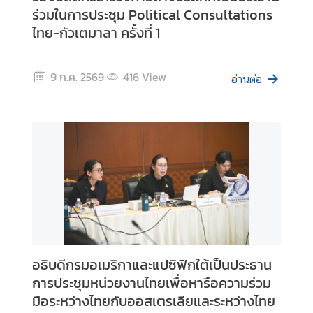
ร่วมในการประชุม Political Consultations
ข้
ไทย-กัวเตมาลา ครั้งที่ 1
อ
มู
ล
9 ก.ค. 2569
416
View
อ่านต่อ
ร
า
ย
ป
ร
ะ
เ
ท
ศ
อธิบดีกรมอเมริกาและแปซิฟิกใต้เป็นประธาน
ค
การประชุมหน่วยงานไทยเพื่อหารือความร่วม
ว
มือระหว่างไทยกับออสเตรเลียและระหว่างไทย
า