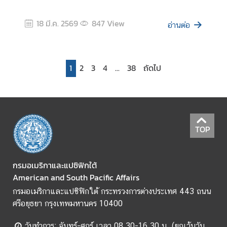
ว
ย
18 มี.ค. 2569
847
View
อ่านต่อ
ง
า
น
ที่
1
2
3
4
...
38
ถัดไป
น่
า
ส
น
ใ
TOP
จ
กรมอเมริกาและแปซิฟิกใต้
ก
American and South Pacific Affairs
า
กรมอเมริกาและแปซิฟิกใต้ กระทรวงการต่างประเทศ 443 ถนน
ร
ศรีอยุธยา กรุงเทพมหานคร 10400
ส่
ง
วันทำการ: จันทร์-ศุกร์ เวลา 08.30-16.30 น. (ยกเว้นวัน