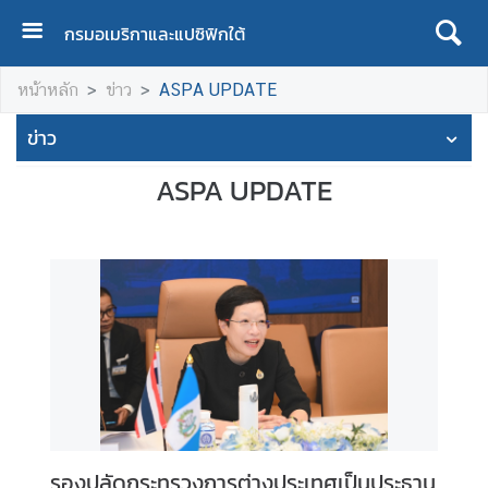
กรมอเมริกาและแปซิฟิกใต้
ห
หน้าหลัก
ข่าว
ASPA UPDATE
น้
า
ข่าว
แ
ร
ASPA UPDATE
ก
เ
กี่
ย
ว
กั
บ
เ
ร
า
รองปลัดกระทรวงการต่างประเทศเป็นประธาน