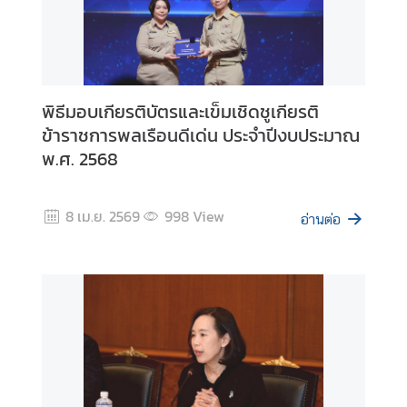
i
c
a
พิธีมอบเกียรติบัตรและเข็มเชิดชูเกียรติ
ติ
ข้าราชการพลเรือนดีเด่น ประจำปีงบประมาณ
ด
พ.ศ. 2568
ต่
อ
ส
8 เม.ย. 2569
998
View
อ
อ่านต่อ
ท
.
/
ส
ก
ญ
.
ไ