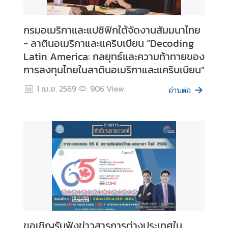
ท
ย
กรมอเมริกาและแปซิฟิกใต้จัดงานสัมมนาไทย
ใ
- ลาตินอเมริกาและแคริบเบียน “Decoding
น
Latin America: กลยุทธ์และความท้าทายของ
ภู
มิ
การลงทุนไทยในลาตินอเมริกาและแคริบเบียน”
ภ
1 เม.ย. 2569
906
View
า
อ่านต่อ
ค
ป
ร
ะ
ก
า
ศ
/
ป
ขอเชิญรับฟังข่าวสารการต่างประเทศใน