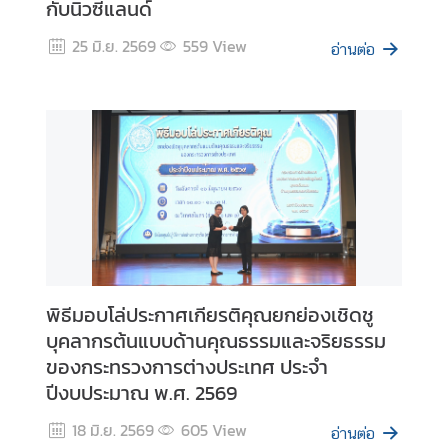
กับนิวซีแลนด์
ม
สั
25 มิ.ย. 2569
559
View
อ่านต่อ
ม
พั
น
ธ์
ท
วิ
ภ
า
คี
พิธีมอบโล่ประกาศเกียรติคุณยกย่องเชิดชู
ข่
บุคลากรต้นแบบด้านคุณธรรมและจริยธรรม
า
ของกระทรวงการต่างประเทศ ประจำ
ว
ใ
ปีงบประมาณ พ.ศ. 2569
น
18 มิ.ย. 2569
605
View
ภู
อ่านต่อ