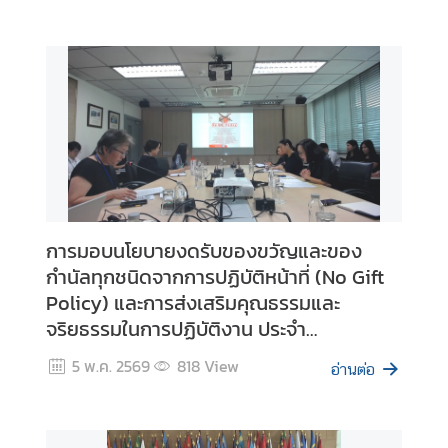
มิ
ภ
า
ค
บ
ท
ค
ว
า
การมอบนโยบายงดรับของขวัญและของ
ม
กำนัลทุกชนิดจากการปฏิบัติหน้าที่ (No Gift
ที่
Policy) และการส่งเสริมคุณธรรมและ
น่
จริยธรรมในการปฏิบัติงาน ประจำ
า
ปีงบประมาณ พ.ศ. 2569
ส
5 พ.ค. 2569
818
View
อ่านต่อ
น
ใ
จ