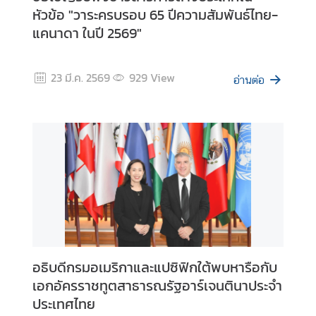
ร
หัวข้อ "วาระครบรอบ 65 ปีความสัมพันธ์ไทย-
ะ
แคนาดา ในปี 2569"
ช
า
สั
23 มี.ค. 2569
929
View
อ่านต่อ
ม
พั
น
ธ์
เ
ว็
บ
ไ
ซ
อธิบดีกรมอเมริกาและแปซิฟิกใต้พบหารือกับ
ต์
เอกอัครราชทูตสาธารณรัฐอาร์เจนตินาประจำ
ห
ประเทศไทย
น่