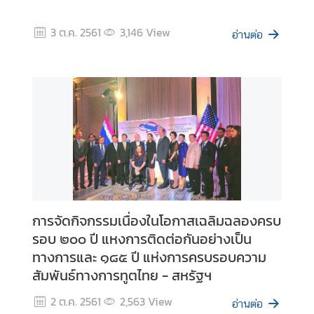
ม
สั
3 ต.ค. 2561
3,146
View
อ่านต่อ
ม
พั
น
ธ์
ท
วิ
ภ
า
คี
การจัดกิจกรรมเนื่องในโอกาสเฉลิมฉลองครบ
ข่
รอบ ๒๐๐ ปี แหงการติดต่อกันอย่างเป็น
า
ทางการและ ๑๘๕ ปี แห่งการครบรอบความ
ว
ใ
สัมพันธ์ทางการทูตไทย - สหรัฐฯ
น
2 ต.ค. 2561
2,563
View
ภู
อ่านต่อ