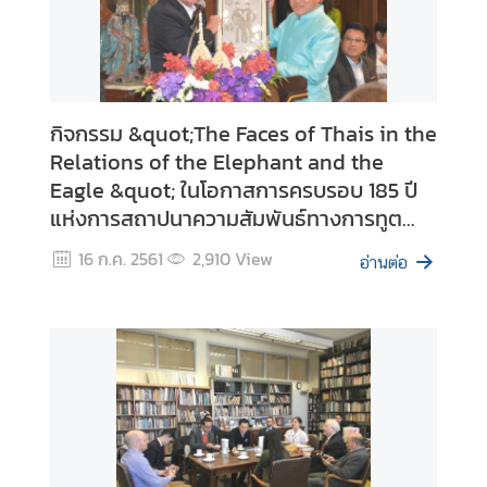
i
c
a
กิจกรรม &quot;The Faces of Thais in the
ติ
Relations of the Elephant and the
ด
Eagle &quot; ในโอกาสการครบรอบ 185 ปี
ต่
อ
แห่งการสถาปนาความสัมพันธ์ทางการทูต
ส
ระหว่างไทยกับสหรัฐอเมริกา
16 ก.ค. 2561
2,910
View
อ
อ่านต่อ
ท
.
/
ส
ก
ญ
.
ไ