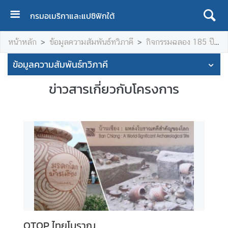
กรมอเมริกาและแปซิฟิกใต้
ห
หน้าหลัก
ข้อมูลความสัมพันธ์ทวิภาคี
กิจกรรมฉลอง 185 ปี ความสัมพันธ์ทางการทูตไทย-สหรัฐฯ ปี 2561
น้
า
ข้อมูลความสัมพันธ์ทวิภาคี
แ
ร
ข่าวสารเกี่ยวกับโครงการ
ก
เ
กี่
ย
ว
กั
บ
เ
ร
า
OTOP ไทยโบราณ