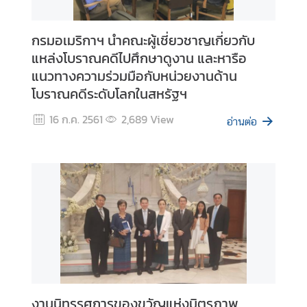
ท
ย
กรมอเมริกาฯ นำคณะผู้เชี่ยวชาญเกี่ยวกับ
ใ
แหล่งโบราณคดีไปศึกษาดูงาน และหารือ
น
แนวทางความร่วมมือกับหน่วยงานด้าน
ภู
มิ
โบราณคดีระดับโลกในสหรัฐฯ
ภ
16 ก.ค. 2561
2,689
View
า
อ่านต่อ
ค
ป
ร
ะ
ก
า
ศ
/
ป
งานนิทรรศการของขวัญแห่งมิตรภาพ