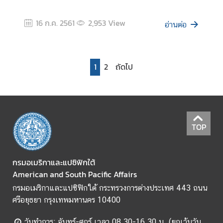
ว
ย
16 ก.ค. 2561
2,953
View
อ่านต่อ
ง
า
น
ที่
1
2
ถัดไป
น่
า
ส
น
ใ
TOP
จ
กรมอเมริกาและแปซิฟิกใต้
ก
American and South Pacific Affairs
า
กรมอเมริกาและแปซิฟิกใต้ กระทรวงการต่างประเทศ 443 ถนน
ร
ศรีอยุธยา กรุงเทพมหานคร 10400
ส่
ง
วันทำการ: จันทร์-ศุกร์ เวลา 08.30-16.30 น. (ยกเว้นวัน