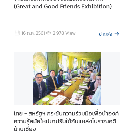
ร
(Great and Good Friends Exhibition)
ะ
ช
า
สั
16 ก.ค. 2561
2,978
View
อ่านต่อ
ม
พั
น
ธ์
เ
ว็
บ
ไ
ซ
ไทย - สหรัฐฯ กระชับความร่วมมือเพื่อนำองค์
ต์
ความรู้สมัยใหม่มาปรับใช้กับแหล่งโบราณคดี
ห
บ้านเชียง
น่