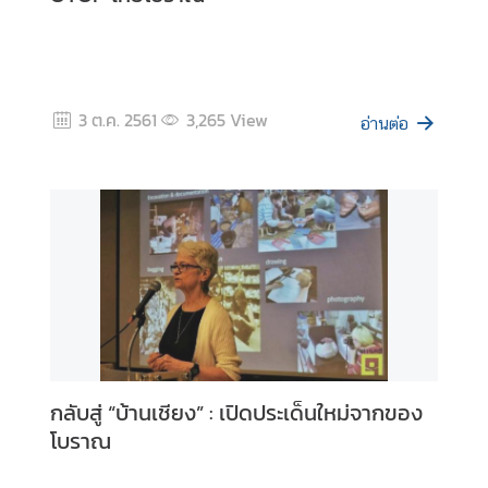
ข้
อ
มู
ล
3 ต.ค. 2561
3,265
View
อ่านต่อ
ร
า
ย
ป
ร
ะ
เ
ท
ศ
กลับสู่ “บ้านเชียง” : เปิดประเด็นใหม่จากของ
ค
โบราณ
ว
า