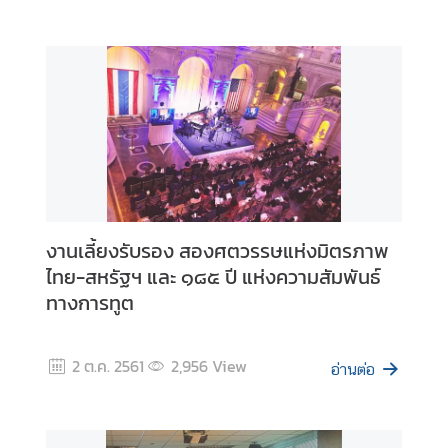
มิ
ภ
า
ค
บ
ท
ค
ว
า
งานเลี้ยงรับรอง สองศตวรรษแห่งมิตรภาพ
ม
ไทย-สหรัฐฯ และ ๑๘๕ ปี แห่งความสัมพันธ์
ที่
ทางการทูต
น่
า
ส
2 ต.ค. 2561
2,956
View
อ่านต่อ
น
ใ
จ