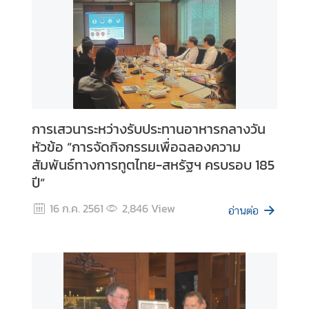
D
i
s
c
o
v
การเสวนาระหว่างรับประทานอาหารกลางวัน
e
หัวข้อ “การจัดกิจกรรมเพื่อฉลองความ
r
สัมพันธ์ทางการทูตไทย-สหรัฐฯ ครบรอบ 185
L
ปี”
a
t
16 ก.ค. 2561
2,846
View
อ่านต่อ
i
n
A
m
e
r