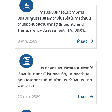
ข้
การประชุมหารือแนวทางการ
อ
ประเมินคุณธรรมและความโปร่งใสในการดำเนิน
มู
งานของหน่วยงานภาครัฐ (Integrity and
ล
Transparency Assessment: ITA) ประจำ
ร
ปีงบประมาณ พ.ศ. 2569
า
8 พ.ค. 2569
อ่านต่อ
ย
ป
ร
ะ
ประกาศกรมอเมริกาและแปซิฟิกใต้
เ
เรื่องนโยบายการไม่รับของขวัญและของกำนัล
ท
ทุกชนิดจากการปฏิบัติหน้าที่ ประจำปีงบประมาณ
ศ
พ.ศ. 2569
20 เม.ย. 2569
ค
อ่านต่อ
ว
า