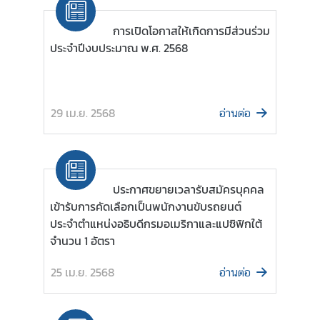
มิ
ภ
การเปิดโอกาสให้เกิดการมีส่วนร่วม
า
ประจำปีงบประมาณ พ.ศ. 2568
ค
บ
29 เม.ย. 2568
อ่านต่อ
ท
ค
ว
า
ประกาศขยายเวลารับสมัครบุคคล
ม
เข้ารับการคัดเลือกเป็นพนักงานขับรถยนต์
ที่
ประจำตำแหน่งอธิบดีกรมอเมริกาและแปซิฟิกใต้
น่
จำนวน 1 อัตรา
า
ส
25 เม.ย. 2568
อ่านต่อ
น
ใ
จ