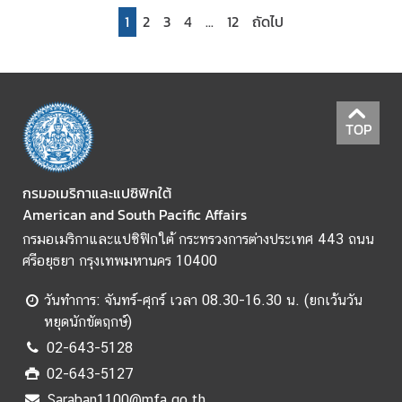
i
1
2
3
4
...
12
ถัดไป
c
a
ติ
TOP
ด
ต่
อ
กรมอเมริกาและแปซิฟิกใต้
ส
American and South Pacific Affairs
อ
ท
กรมอเมริกาและแปซิฟิกใต้ กระทรวงการต่างประเทศ 443 ถนน
.
ศรีอยุธยา กรุงเทพมหานคร 10400
/
วันทำการ: จันทร์-ศุกร์ เวลา 08.30-16.30 น. (ยกเว้นวัน
ส
หยุดนักขัตฤกษ์)
ก
ญ
02-643-5128
.
02-643-5127
ไ
Saraban1100@mfa.go.th