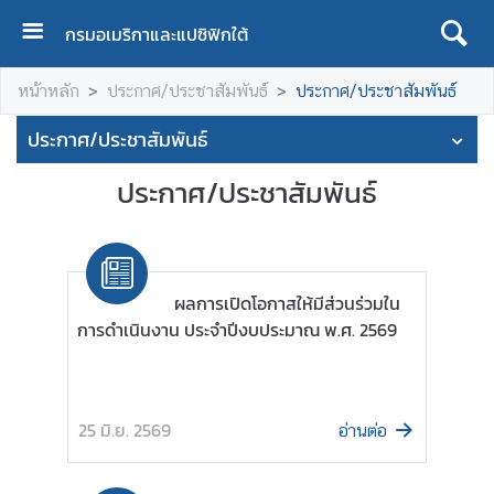
กรมอเมริกาและแปซิฟิกใต้
ห
หน้าหลัก
ประกาศ/ประชาสัมพันธ์
ประกาศ/ประชาสัมพันธ์
น้
า
ประกาศ/ประชาสัมพันธ์
แ
ร
ประกาศ/ประชาสัมพันธ์
ก
เ
กี่
ผลการเปิดโอกาสให้มีส่วนร่วมใน
ย
การดำเนินงาน ประจำปีงบประมาณ พ.ศ. 2569
ว
กั
บ
เ
25 มิ.ย. 2569
อ่านต่อ
ร
า