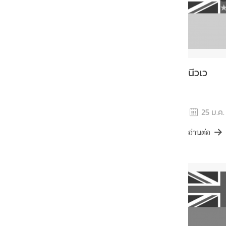
ม
สั
ม
พั
น
ธ์
นีวเว
ท
วิ
ภ
25 ม.ค.
า
คี
อ่านต่อ
ข่
า
ว
ใ
น
ภู