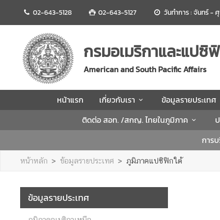
02-643-5128
02-643-5127
วันทำการ : จันทร์ - 
ห
น้
กรมอเมริกาและแปซิฟิ
า
แ
American and South Pacific Affairs
ร
ก
หน้าแรก
เกี่ยวกับเรา
ข้อมูลรายประเทศ
เ
ติดต่อ สอท. /สกญ. ไทยในภูมิภาค
ป
กี่
ย
การบร
ว
กั
หน้าหลัก
ข้อมูลรายประเทศ
ภูมิภาคแปซิฟิกใต้
บ
เ
ร
ข้อมูลรายประเทศ
า
ภูมิภาคอเมริกาเหนือ