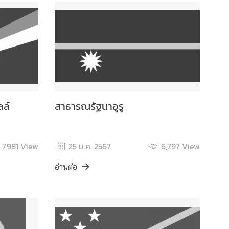
ลล์
สาธารณรัฐนาอูรู
7,981
View
25 ม.ค. 2567
6,797
View
อ่านต่อ