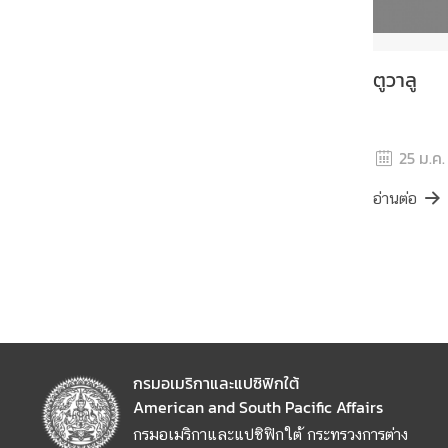
มิ
ภ
า
ตูวาลู
ค
บ
25 ม.ค.
ท
ค
อ่านต่อ
ว
า
ม
ที่
น่
า
ส
กรมอเมริกาและแปซิฟิกใต้
น
American and South Pacific Affairs
ใ
จ
กรมอเมริกาและแปซิฟิกใต้ กระทรวงการต่าง