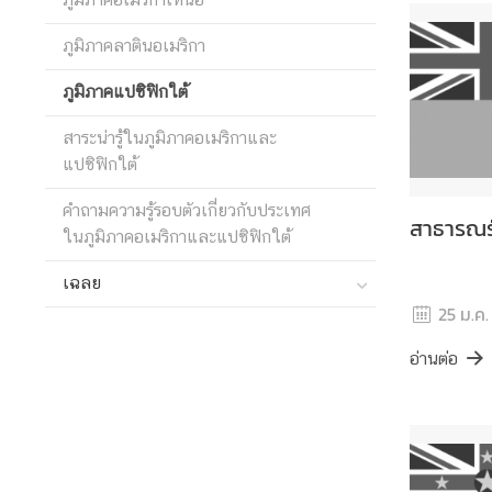
ข้
ภูมิภาคลาตินอเมริกา
อ
มู
ภูมิภาคแปซิฟิกใต้
ล
สาระน่ารู้ในภูมิภาคอเมริกาและ
ร
แปซิฟิกใต้
า
ย
คำถามความรู้รอบตัวเกี่ยวกับประเทศ
ป
สาธารณรั
ในภูมิภาคอเมริกาและแปซิฟิกใต้
ร
ะ
เฉลย
เ
25 ม.ค.
ท
ศ
อ่านต่อ
ค
ว
า