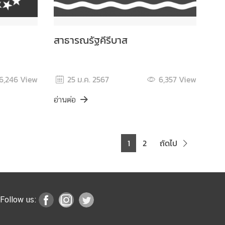
สาธารณรัฐคีรีบาส
6,246
View
25 ม.ค. 2567
6,357
View
อ่านต่อ
1
2
ถัดไป
Follow us: