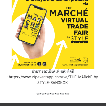
ท
ย
ใ
น
ภู
มิ
ภ
า
ค
ป
ร
อ่านรายละเอียดเพิ่มเติมได้ที่
ะ
:
https://www.zipeventapp.com/ve/THE-MARchE-by-
ก
STYLE-BANGKOK
า
ศ
********************
/
ป