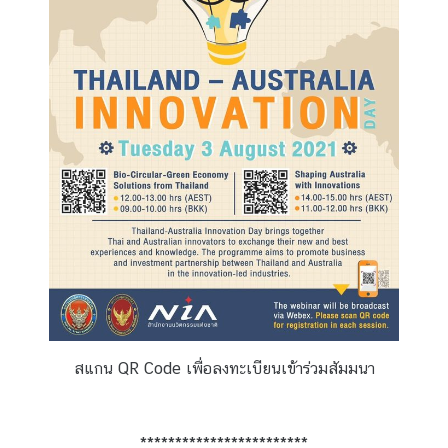
มิ
ภ
า
ค
บ
ท
ค
ว
า
ม
ที่
น่
า
ส
สแกน QR Code เพื่อลงทะเบียนเข้าร่วมสัมมนา
น
ใ
จ
************************