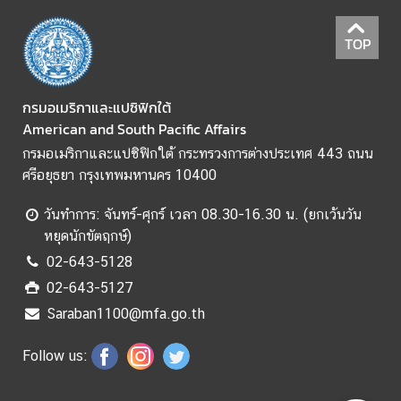
ร
ะ
TOP
ช
า
สั
กรมอเมริกาและแปซิฟิกใต้
ม
American and South Pacific Affairs
พั
กรมอเมริกาและแปซิฟิกใต้ กระทรวงการต่างประเทศ 443 ถนน
น
ศรีอยุธยา กรุงเทพมหานคร 10400
ธ์
วันทำการ: จันทร์-ศุกร์ เวลา 08.30-16.30 น. (ยกเว้นวัน
หยุดนักขัตฤกษ์)
เ
ว็
02-643-5128
บ
02-643-5127
ไ
Saraban1100@mfa.go.th
ซ
ต์
Follow us:
ห
น่