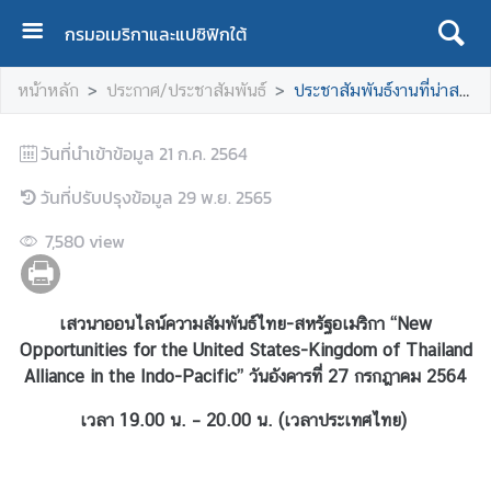
กรมอเมริกาและแปซิฟิกใต้
ห
หน้าหลัก
ประกาศ/ประชาสัมพันธ์
ประชาสัมพันธ์งานที่น่าสนใจ
น้
า
วันที่นำเข้าข้อมูล
แ
21 ก.ค. 2564
ร
วันที่ปรับปรุงข้อมูล
29 พ.ย. 2565
ก
7,580
view
เ
กี่
ย
เสวนาออนไลน์ความสัมพันธ์ไทย-สหรัฐอเมริกา “New
ว
Opportunities for the United States-Kingdom of Thailand
กั
Alliance in the Indo-Pacific” วันอังคารที่ 27 กรกฎาคม 2564
บ
เ
เวลา 19.00 น. – 20.00 น. (เวลาประเทศไทย)
ร
า