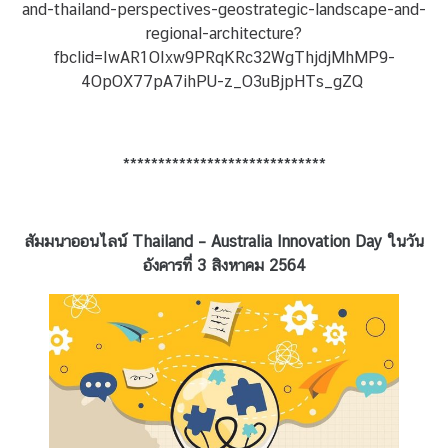
and-thailand-perspectives-geostrategic-landscape-and-
ม
สั
regional-architecture?
ม
fbclid=IwAR1OIxw9PRqKRc32WgThjdjMhMP9-
พั
4OpOX77pA7ihPU-z_O3uBjpHTs_gZQ
น
ธ์
ท
*****************************
วิ
ภ
า
สัมมนาออนไลน์ Thailand – Australia Innovation Day ในวัน
คี
อังคารที่ 3 สิงหาคม 2564
ข่
า
ว
ใ
น
ภู