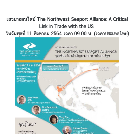
D
เสวนาออนไลน์ The Northwest Seaport Alliance: A Critical
i
Link in Trade with the US
s
ในวันพุธที่ 11 สิงหาคม 2564 เวลา 09.00 น. (เวลาประเทศไทย)
c
o
v
e
r
L
a
t
i
n
A
m
e
r