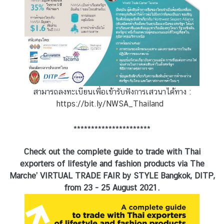
i
c
a
ติ
ด
ต่
สามารถลงทะเบียนเพื่อเข้ารับฟังการเสวนาได้ทาง :
อ
https://bit.ly/NWSA_Thailand
ส
อ
**********************
ท
.
Check out the complete guide to trade with Thai
/
exporters of lifestyle and fashion products via The
ส
Marche’ VIRTUAL TRADE FAIR by STYLE Bangkok, DITP,
ก
from 23 - 25 August 2021.
ญ
.
ไ