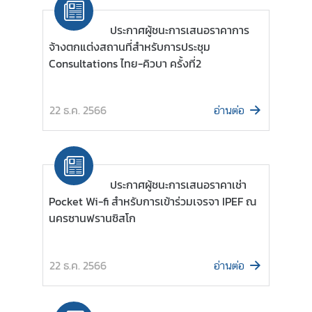
มิ
ภ
ประกาศผู้ชนะการเสนอราคาการ
า
จ้างตกแต่งสถานที่สำหรับการประชุม
ค
Consultations ไทย-คิวบา ครั้งที่2
บ
22 ธ.ค. 2566
อ่านต่อ
ท
ค
ว
า
ประกาศผู้ชนะการเสนอราคาเช่า
ม
Pocket Wi-fi สำหรับการเข้าร่วมเจรจา IPEF ณ
ที่
นครซานฟรานซิสโก
น่
า
ส
22 ธ.ค. 2566
อ่านต่อ
น
ใ
จ