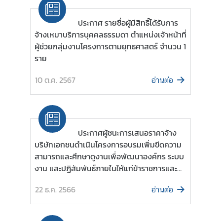
ม
สั
ประกาศ รายชื่อผู้มีสิทธิ์ได้รับการ
ม
จ้างเหมาบริการบุคคลธรรมดา ตำแหน่งเจ้าหน้าที่
พั
ผู้ช่วยกลุ่มงานโครงการตามยุทธศาสตร์ จำนวน 1
น
ราย
ธ์
ท
10 ต.ค. 2567
อ่านต่อ
วิ
ภ
า
คี
ประกาศผู้ชนะการเสนอราคาจ้าง
บริษัทเอกชนดำเนินโครงการอบรมเพิ่มขีดความ
ข่
สามารถและศึกษาดูงานเพื่อพัฒนาองค์กร ระบบ
า
งาน และปฏิสัมพันธ์ภายในให้แก่ข้าราชการและ
ว
เจ้าหน้าที่กรมอเมริกาและแปซิฟิกใต้
22 ธ.ค. 2566
อ่านต่อ
ใ
น
ภู