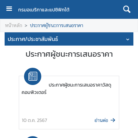
กรมอเมริกาและแปซิฟิกใต้
ห
หน้าหลัก
ประกาศผู้ชนะการเสนอราคา
น้
า
ประกาศ/ประชาสัมพันธ์
แ
ร
ประกาศผู้ชนะการเสนอราคา
ก
เ
กี่
ประกาศผู้ชนะการเสนอราคาวัสดุ
ย
คอมพิวเตอร์
ว
กั
บ
เ
10 ต.ค. 2567
อ่านต่อ
ร
า