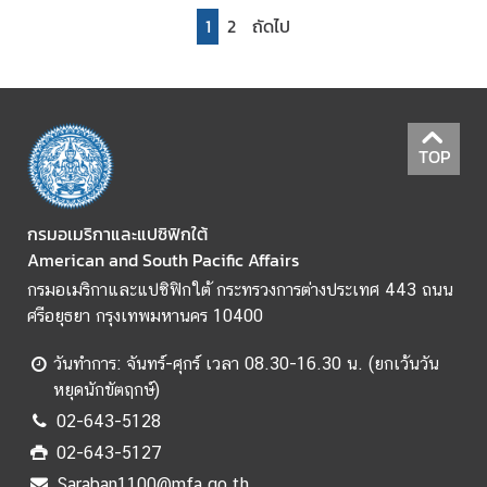
i
1
2
ถัดไป
c
a
ติ
TOP
ด
ต่
อ
กรมอเมริกาและแปซิฟิกใต้
ส
American and South Pacific Affairs
อ
ท
กรมอเมริกาและแปซิฟิกใต้ กระทรวงการต่างประเทศ 443 ถนน
.
ศรีอยุธยา กรุงเทพมหานคร 10400
/
วันทำการ: จันทร์-ศุกร์ เวลา 08.30-16.30 น. (ยกเว้นวัน
ส
หยุดนักขัตฤกษ์)
ก
ญ
02-643-5128
.
02-643-5127
ไ
Saraban1100@mfa.go.th