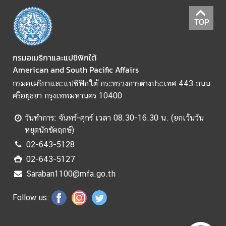
ม
สั
TOP
ม
พั
น
กรมอเมริกาและแปซิฟิกใต้
ธ์
American and South Pacific Affairs
ท
กรมอเมริกาและแปซิฟิกใต้ กระทรวงการต่างประเทศ 443 ถนน
วิ
ศรีอยุธยา กรุงเทพมหานคร 10400
ภ
า
วันทำการ: จันทร์-ศุกร์ เวลา 08.30-16.30 น. (ยกเว้นวัน
คี
หยุดนักขัตฤกษ์)
02-643-5128
ข่
02-643-5127
า
Saraban1100@mfa.go.th
ว
ใ
Follow us:
น
ภู