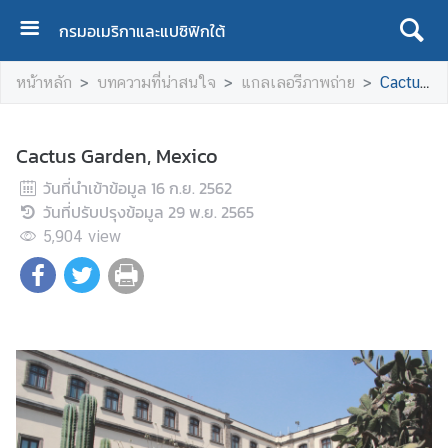
กรมอเมริกาและแปซิฟิกใต้
ห
หน้าหลัก
บทความที่น่าสนใจ
แกลเลอรีภาพถ่าย
Cactus Garden, Mexico
น้
า
แ
Cactus Garden, Mexico
ร
วันที่นำเข้าข้อมูล
ก
16 ก.ย. 2562
วันที่ปรับปรุงข้อมูล
29 พ.ย. 2565
เ
5,904
view
กี่
ย
ว
กั
บ
เ
ร
า