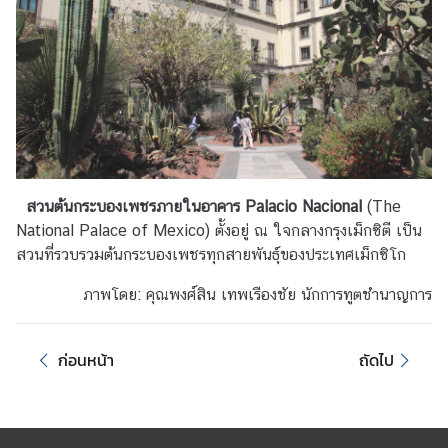
ข้
อ
มู
ล
ร
า
ย
ป
สวนต้นกระบองเพชรภายในอาคาร Palacio Nacional
(The
ร
National Palace of Mexico) ตั้งอยู่ ณ ใจกลางกรุงเม็กซิตี เป็น
ะ
สวนที่รวบรวมต้นกระบองเพชรทุกสายพันธุ์ของประเทศเม็กซิโก
เ
ภาพโดย: คุณพงศ์สิน เทพเรืองชัย นักการทูตชำนาญการ
ท
ศ
ก่อนหน้า
ถัดไป
ค
ว
า