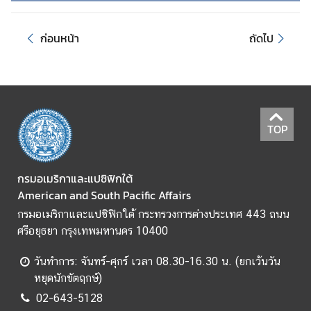
ม
สั
ก่อนหน้า
ถัดไป
ม
พั
น
ธ์
ท
วิ
TOP
ภ
า
คี
กรมอเมริกาและแปซิฟิกใต้
American and South Pacific Affairs
กรมอเมริกาและแปซิฟิกใต้ กระทรวงการต่างประเทศ 443 ถนน
ข่
ศรีอยุธยา กรุงเทพมหานคร 10400
า
ว
วันทำการ: จันทร์-ศุกร์ เวลา 08.30-16.30 น. (ยกเว้นวัน
ใ
หยุดนักขัตฤกษ์)
น
02-643-5128
ภู