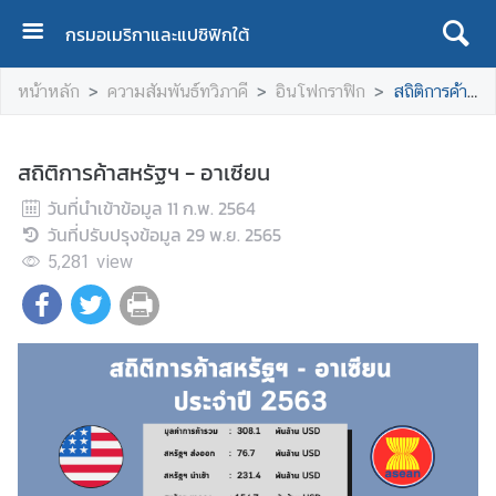
กรมอเมริกาและแปซิฟิกใต้
ห
หน้าหลัก
ความสัมพันธ์ทวิภาคี
อินโฟกราฟิก
สถิติการค้าสหรัฐฯ - อาเซียน
น้
า
แ
สถิติการค้าสหรัฐฯ - อาเซียน
ร
วันที่นำเข้าข้อมูล
ก
11 ก.พ. 2564
วันที่ปรับปรุงข้อมูล
29 พ.ย. 2565
เ
5,281
view
กี่
ย
ว
กั
บ
เ
ร
า