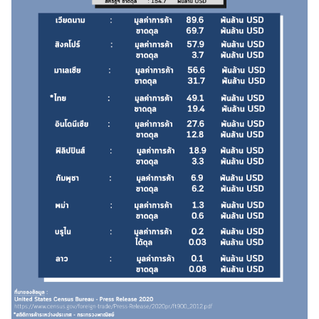
ข้
อ
มู
ล
ร
า
ย
ป
ร
ะ
เ
ท
ศ
ค
ว
า