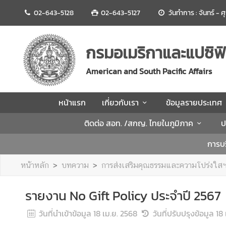
02-643-5128
02-643-5127
วันทำการ : จันทร์ - 
ห
น้
กรมอเมริกาและแปซิฟิ
า
แ
American and South Pacific Affairs
ร
ก
หน้าแรก
เกี่ยวกับเรา
ข้อมูลรายประเทศ
เ
ติดต่อ สอท. /สกญ. ไทยในภูมิภาค
ป
กี่
ย
การบร
ว
กั
หน้าหลัก
บทความ
การส่งเสริมคุณธรรมและความโปร่งใส
บ
เ
รายงาน No Gift Policy ประจำปี 2567
ร
า
วันที่นำเข้าข้อมูล
18 เม.ย. 2568
วันที่ปรับปรุงข้อมูล
18 