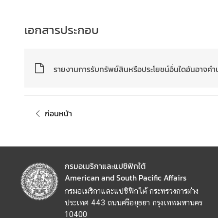
ข้
เอกสารประกอบ
อ
มู
ล
ร
รายงานการรับทรัพย์สินหรือประโยชน์อื่นใดอันอาจคำ
า
ย
ป
ร
ก่อนหน้า
ะ
เ
ท
ศ
กรมอเมริกาและแปซิฟิกใต้
American and South Pacific Affairs
ค
กรมอเมริกาและแปซิฟิกใต้ กระทรวงการต่าง
ว
ประเทศ 443 ถนนศรีอยุธยา กรุงเทพมหานคร
า
10400