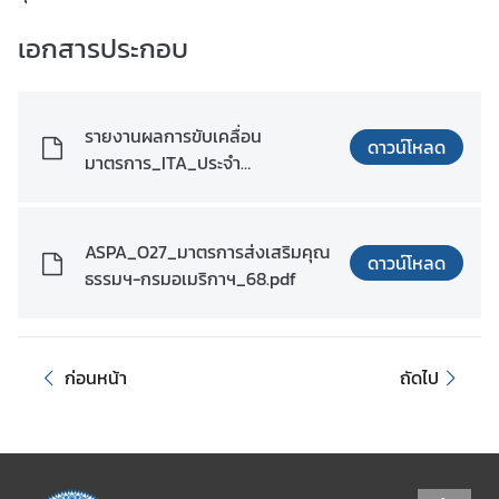
ข้
เอกสารประกอบ
อ
มู
ล
รายงานผลการขับเคลื่อน
ร
ดาวน์โหลด
มาตรการ_ITA_ประจำ
า
ปีงบประมาณ_2568.pdf
ย
ป
ASPA_O27_มาตรการส่งเสริมคุณ
ร
ดาวน์โหลด
ธรรมฯ-กรมอเมริกาฯ_68.pdf
ะ
เ
ท
ศ
ก่อนหน้า
ถัดไป
ค
ว
า