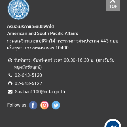
ม
TOP
สั
ม
พั
กรมอเมริกาและแปซิฟิกใต้
น
American and South Pacific Affairs
ธ์
กรมอเมริกาและแปซิฟิกใต้ กระทรวงการต่างประเทศ 443 ถนน
ท
ศรีอยุธยา กรุงเทพมหานคร 10400
วิ
ภ
วันทำการ: จันทร์-ศุกร์ เวลา 08.30-16.30 น. (ยกเว้นวัน
า
หยุดนักขัตฤกษ์)
คี
02-643-5128
02-643-5127
ข่
Saraban1100@mfa.go.th
า
ว
Follow us:
ใ
น
ภู