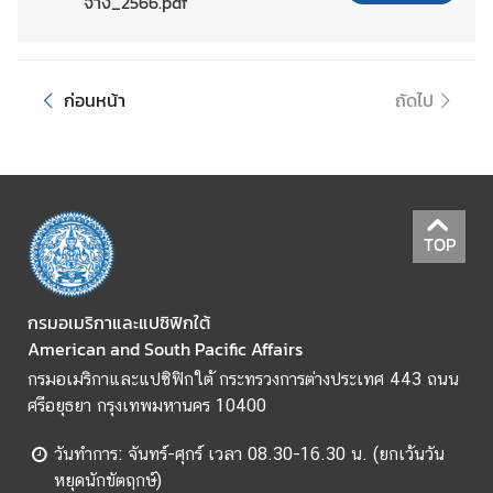
จ้าง_2566.pdf
ข้
อ
มู
ก่อนหน้า
ถัดไป
ล
ร
า
ย
ป
TOP
ร
ะ
เ
กรมอเมริกาและแปซิฟิกใต้
ท
American and South Pacific Affairs
ศ
กรมอเมริกาและแปซิฟิกใต้ กระทรวงการต่างประเทศ 443 ถนน
ศรีอยุธยา กรุงเทพมหานคร 10400
ค
ว
วันทำการ: จันทร์-ศุกร์ เวลา 08.30-16.30 น. (ยกเว้นวัน
า
หยุดนักขัตฤกษ์)