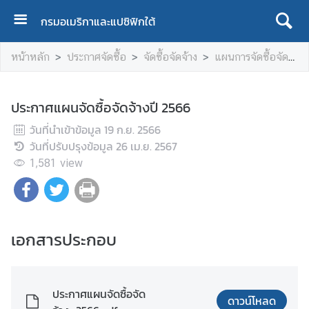
กรมอเมริกาและแปซิฟิกใต้
ห
หน้าหลัก
ประกาศจัดซื้อ
จัดซื้อจัดจ้าง
แผนการจัดซื้อจัดจ้าง
น้
า
แ
ประกาศแผนจัดซื้อจัดจ้างปี 2566
ร
วันที่นำเข้าข้อมูล
ก
19 ก.ย. 2566
วันที่ปรับปรุงข้อมูล
26 เม.ย. 2567
เ
1,581
view
กี่
ย
ว
กั
เอกสารประกอบ
บ
เ
ร
า
ประกาศแผนจัดซื้อจัด
ดาวน์โหลด