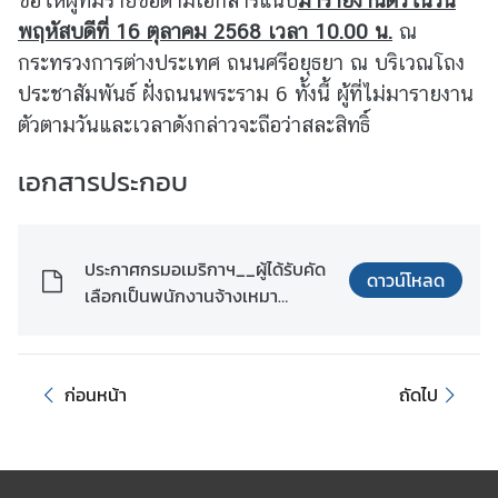
ขอให้ผู้ที่มีรายชื่อตามเอกสารแนบ
มารายงานตัวในวัน
พฤหัสบดีที่ 16 ตุลาคม 2568
เวลา 10.00 น.
ณ
ข้
กระทรวงการต่างประเทศ ถนนศรีอยุธยา ณ บริเวณโถง
อ
มู
ประชาสัมพันธ์ ฝั่งถนนพระราม 6 ทั้งนี้ ผู้ที่ไม่มารายงาน
ล
ตัวตามวันและเวลาดังกล่าวจะถือว่าสละสิทธิ์
ร
า
เอกสารประกอบ
ย
ป
ร
ประกาศกรมอเมริกาฯ__ผู้ได้รับคัด
ะ
ดาวน์โหลด
เลือกเป็นพนักงานจ้างเหมา
เ
บริการ_2_อัตรา_1.pdf
ท
ศ
ก่อนหน้า
ถัดไป
ค
ว
า