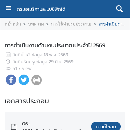
กรมอเมริกาและแปซิฟิกใต้
ห
หน้าหลัก
บทความ
การใช้จ่ายงบประมาณ
การดำเนินงานด้านงบประมาณประจำปี 2569
น้
า
แ
การดำเนินงานด้านงบประมาณประจำปี 2569
ร
วันที่นำเข้าข้อมูล
ก
18 พ.ค. 2569
วันที่ปรับปรุงข้อมูล
29 มิ.ย. 2569
เ
517
view
กี่
ย
ว
กั
เอกสารประกอบ
บ
เ
ร
า
O6-
ดาวน์โหลด