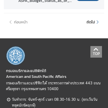
ASPA_Budget_Status_as_of_3
1_Mar_2026.pdf
ข้
อ
มู
ก่อนหน้า
ถัดไป
ล
ร
า
ย
ป
TOP
ร
ะ
เ
กรมอเมริกาและแปซิฟิกใต้
ท
American and South Pacific Affairs
ศ
กรมอเมริกาและแปซิฟิกใต้ กระทรวงการต่างประเทศ 443 ถนน
ศรีอยุธยา กรุงเทพมหานคร 10400
ค
ว
วันทำการ: จันทร์-ศุกร์ เวลา 08.30-16.30 น. (ยกเว้นวัน
า
หยุดนักขัตฤกษ์)