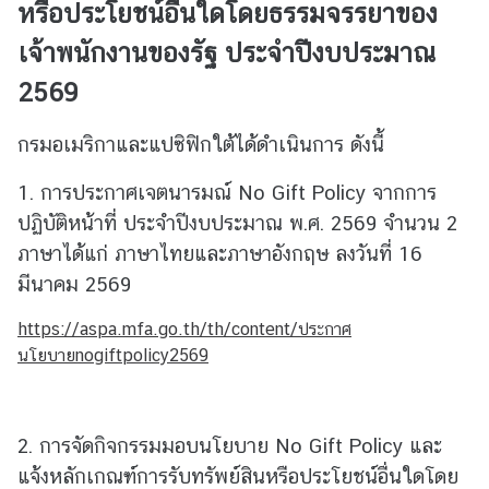
หรือประโยชน์อื่นใดโดยธรรมจรรยาของ
ข้
เจ้าพนักงานของรัฐ ประจำปีงบประมาณ
อ
2569
มู
ล
ร
กรมอเมริกาและแปซิฟิกใต้ได้ดำเนินการ ดังนี้
า
1. การประกาศเจตนารมณ์ No Gift Policy จากการ
ย
ป
ปฏิบัติหน้าที่ ประจำปีงบประมาณ พ.ศ. 2569 จำนวน 2
ร
ภาษาได้แก่ ภาษาไทยและภาษาอังกฤษ ลงวันที่ 16
ะ
มีนาคม 2569
เ
ท
https://aspa.mfa.go.th/th/content/ประกาศ
ศ
นโยบายnogiftpolicy2569
ค
2. การจัดกิจกรรมมอบนโยบาย No Gift Policy และ
ว
า
แจ้งหลักเกณฑ์การรับทรัพย์สินหรือประโยชน์อื่นใดโดย