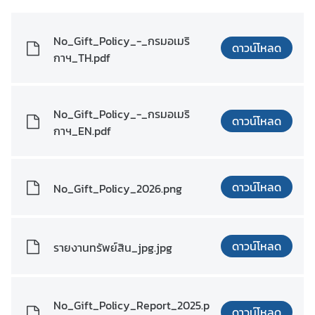
มิ
ภ
No_Gift_Policy_-_กรมอเมริ
า
ดาวน์โหลด
กาฯ_TH.pdf
ค
บ
No_Gift_Policy_-_กรมอเมริ
ท
ดาวน์โหลด
กาฯ_EN.pdf
ค
ว
า
ดาวน์โหลด
ม
No_Gift_Policy_2026.png
ที่
น่
า
ดาวน์โหลด
รายงานทรัพย์สิน_jpg.jpg
ส
น
ใ
No_Gift_Policy_Report_2025.p
จ
ดาวน์โหลด