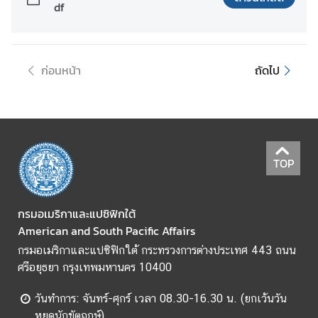
df
D
i
ก่อนหน้า
ถัดไป
s
c
o
v
e
r
TOP
L
a
t
กรมอเมริกาและแปซิฟิกใต้
i
American and South Pacific Affairs
n
กรมอเมริกาและแปซิฟิกใต้ กระทรวงการต่างประเทศ 443 ถนน
A
ศรีอยุธยา กรุงเทพมหานคร 10400
m
e
วันทำการ: จันทร์-ศุกร์ เวลา 08.30-16.30 น. (ยกเว้นวัน
r
หยุดนักขัตฤกษ์)