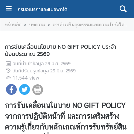
กรมอเมริกาและแปซิฟิกใต้
ห
หน้าหลัก
บทความ
การส่งเสริมคุณธรรมและความโปร่งใสฯ
น้
า
แ
การขับเคลื่อนนโยบาย NO GIFT POLICY ประจำ
ร
ปีงบประมาณ 2569
ก
วันที่นำเข้าข้อมูล
29 มิ.ย. 2569
เ
วันที่ปรับปรุงข้อมูล
29 มิ.ย. 2569
กี่
11,544
view
ย
ว
กั
บ
การขับเคลื่อนนโยบาย
NO GIFT POLICY
เ
จากการปฏิบัติหน้าที่ และการเสริมสร้าง
ร
า
ความรู้เกี่ยวกับหลักเกณฑ์การรับทรัพย์สิน