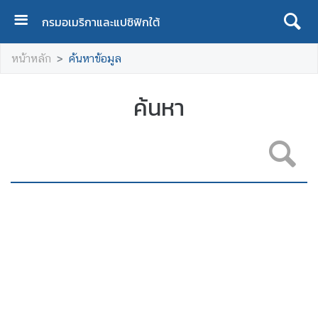
กรมอเมริกาและแปซิฟิกใต้
ห
หน้าหลัก
ค้นหาข้อมูล
น้
า
แ
ค้นหา
ร
ก
เ
กี่
ย
ว
กั
บ
เ
ร
า