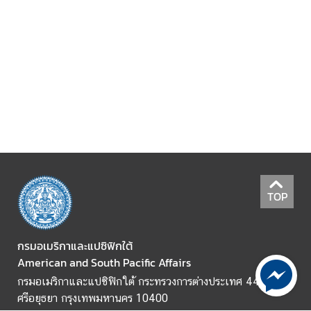
ม
สั
ม
พั
น
ธ์
ท
วิ
ภ
า
คี
TOP
ข่
า
กรมอเมริกาและแปซิฟิกใต้
ว
American and South Pacific Affairs
ใ
กรมอเมริกาและแปซิฟิกใต้ กระทรวงการต่างประเทศ 443 ถนน
น
ศรีอยุธยา กรุงเทพมหานคร 10400
ภู