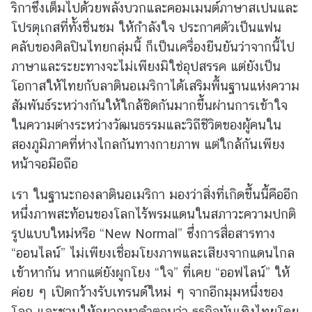
ริกาซึ่งเต็มไปด้วยพลังบวกและคอมเมนต์ภาษาสเปนและ
ข้
โปรตุเกสที่ทั้งชื่นชม ให้กำลังใจ ประกาศตัวเป็นแฟน
อ
คลับของศิลปินไทยกลุ่มนี้ ก็เป็นเครื่องยืนยันว่าจากนี้ไป
มู
ภาษาและระยะทางจะไม่เพียงมิใช่อุปสรรค แต่ยังเป็น
ล
โอกาสให้ไทยกับลาตินอเมริกาได้เสริมพื้นฐานแห่งความ
ร
สัมพันธ์ระหว่างกันให้ใกล้ชิดกันมากขึ้นผ่านการเข้าใจ
า
ในความต่างระหว่างวัฒนธรรมและวิถีชีวิตของผู้คนใน
ย
ป
สองภูมิภาคที่ห่างไกลกันทางกายภาพ แต่ใกล้กันเพียง
ร
หน้าจอมือถือ
ะ
เ
เรา ในฐานะกองลาตินอเมริกา มองว่าสิ่งที่เกิดขึ้นนี้คืออีก
ท
หนึ่งภาพสะท้อนของโลกไร้พรมแดนในสภาวะความปกติ
ศ
รูปแบบใหม่หรือ “New Normal” ซึ่งการสื่อสารทาง
“ออนไลน์” ไม่เพียงเชื่อมโยงภาพและเสียงจากแดนไกล
ค
เข้าหากัน หากแต่ยังผูกโยง “ใจ” ที่เคย “ออฟไลน์” ให้
ว
ค่อย ๆ เปิดกว้างรับเทรนด์ใหม่ ๆ จากอีกมุมหนึ่งของ
า
โลก และชวนให้อยากหาคำตอบว่า ธุรกิจบันเทิงไทยโดย