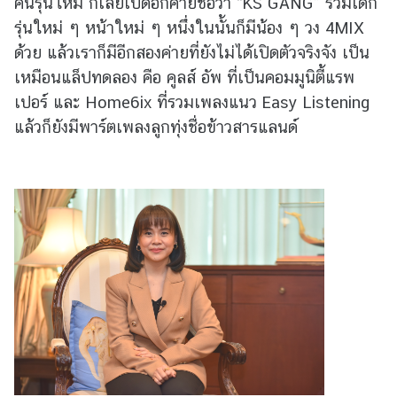
คนรุ่นใหม่ ก็เลยเปิดอีกค่ายชื่อว่า “KS GANG” รวมเด็ก
มิ
รุ่นใหม่ ๆ หน้าใหม่ ๆ หนึ่งในนั้นก็มีน้อง ๆ วง 4MIX
ภ
ด้วย แล้วเราก็มีอีกสองค่ายที่ยังไม่ได้เปิดตัวจริงจัง เป็น
า
ค
เหมือนแล็ปทดลอง คือ คูลส์ อัพ ที่เป็นคอมมูนิตี้แรพ
เปอร์ และ Home6ix ที่รวมเพลงแนว Easy Listening
แล้วก็ยังมีพาร์ตเพลงลูกทุ่งชื่อข้าวสารแลนด์
บ
ท
ค
ว
า
ม
ที่
น่
า
ส
น
ใ
จ