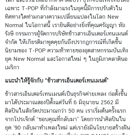
ม
เฉพาะ T-POP ที่กำลังมาแรงในยุคนี้มีการปรับตัวใน
สั
ทิศทางใดท่ามกลางความเปลี่ยนแปลงในโลก New
ม
Normal ในโอกาสนี้ เรายินดีอย่างยิ่งที่คุณศรัญญา หัถ
พั
น
รังษี กรรมการผู้จัดการบริษัทข้าวสารเอ็นเตอร์เทนเมนต์
ธ์
จำกัด ให้เกียรติมาพูดคุยกันถึงปรากฏการณ์ที่เกิดขึ้น
ท
นิยามของ T-POP ความท้าทายของอุตสาหกรรมบันเทิง
วิ
ยุค New Normal และโอกาสใหม่ ๆ ในภูมิภาคลาตินอ
ภ
เมริกา
า
คี
แนะนำให้รู้จักกับ
“
ข้าวสารเอ็นเตอร์เทนเมนต์
”
ข้าวสารเอ็นเตอร์เทนเมนต์เป็นธุรกิจค่ายเพลง ก่อตั้งขึ้น
ข่
มาได้ประมาณสองปีตั้งแต่วันที่ 6 มิถุนายน 2562 มี
า
ว
ศิลปินในสังกัดประมาณกว่า 50 คน เราเริ่มต้นครั้งแรก
ใ
จากโปรเจ็กต์ “ขอบคุณที่กลับมา” โดยการนำศิลปินใน
น
ยุค ’90 กลับมาทำเพลงใหม่ แต่เรายังมีนโยบายสร้างฝัน
ภู