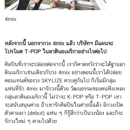
อ
สำ
4mix
ห
รั
บ
ผู้
หลังจากนี้ นอกจากวง
4mix
แล้ว บริษัทฯ มีแผนจะ
ม
โปรโมต
T-POP
ในลาตินอเมริกาอย่างไรต่อไป
า
ติ
ศิลปินที่เราจะปล่อยต่อจากนี้ เราก็คาดหวังว่าจะได้ฐานลา
ด
ตินเมริกาเช่นเดียวกับวง 4mix อย่างตอนนี้เราได้ปล่อย
ต่
คอนเทนต์ของวง SKYLIZE ควบคู่กันไป ก็เริ่มมีกลุ่ม
อ
แฟนที่รัก 4mix มารักวงนี้ด้วย วัฒนธรรมของคนฟังเพลง
ร
า
กลุ่มลาตินอเมริกานี้ ไม่ว่าจะ K-POP หรือ T-POP เขา
ช
จะสนับสนุนค่าย ถ้าเขารักศิลปินในค่ายนี้แล้ว อีกวงเปิด
ก
ตัวตามมา (debut) แฟน ๆ ก็รู้สึกว่าเป็นวงน้อง และก็จะ
า
รักวงใหม่ ๆ ตามไปด้วย
ร