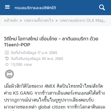
กรมอเมริกาและแปซิฟิกใต้
ห
หน้าหลัก
บทความที่น่าสนใจ
บทความเด่นจาก DLA Magazine
น้
า
แ
วิถีใหม่ โอกาสใหม่ เชื่อมไทย - ลาตินอเมริกา ด้วย
ร
T(een)-POP
ก
วันที่นำเข้าข้อมูล
17 ม.ค. 2565
เ
วันที่ปรับปรุงข้อมูล
30 พ.ย. 2565
กี่
10,086
view
ย
ว
กั
เมื่อมิวสิกวิดีโอของวง 4MIX ศิลปินไทยหน้าใหม่สังกัด
บ
เ
ค่าย KS GANG จากข้าวสารเอ็นเตอร์เทนเมนต์ได้สร้าง
ร
ปรากฏการณ์น่าสนใจขึ้นในยูทูปจากเสียงตอบรับ
า
มากมายของเหล่า global citizen จากซีกโลกลาตินอเม