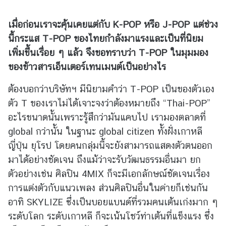
ร
ะ
เมื่อก่อนเราจะคุ้นเคยแต่กับ
K-POP
หรือ
J-POP
แต่ช่วง
ช
นี้กระแส
T-POP
ของไทยกำลังมาแรงและเป็นที่นิยม
า
เพิ่มขึ้นเรื่อย ๆ แล้ว จึงขอทราบว่า
T-POP
ในมุมมอง
สั
ม
ของข้าวสารเอ็นเตอร์เทนเมนต์เป็นอย่างไร
พั
ต้องบอกว่าบริษัทฯ มีนิยามคำว่า T-POP เป็นของตัวเอง
น
ธ์
ตัว T ของเราไม่ได้เจาะจงว่าต้องหมายถึง “Thai-POP”
อะไรขนาดนั้นเพราะรู้สึกว่ามันแคบไป เรามองตลาดที่
global กว่านั้น ในฐานะ global citizen ทั้งฝั่งเกาหลี
เ
ญี่ปุ่น ยุโรป โดยคนกลุ่มนี้จะยังสามารถแสดงตัวตนออก
ว็
บ
มาได้อย่างชัดเจน ถึงแม้ว่าจะรับวัฒนธรรมอื่นมา ยก
ไ
ตัวอย่างเช่น ศิลปิน 4MIX ก็จะมีเอกลักษณ์ชัดเจนเรื่อง
ซ
การแต่งตัวกับแนวเพลง ส่วนศิลปินอื่นในค่ายก็เช่นกัน
ต์
อาทิ SKYLIZE ซึ่งเป็นบอยแบนด์ที่รวมคนเต้นเก่งมาก ๆ
ห
ระดับโลก ระดับเกาหลี ก็จะเน้นโชว์ท่าเต้นที่แข็งแรง ซึ่ง
น่