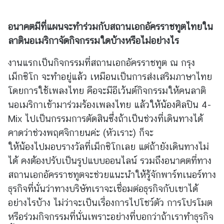
ช่
อนาคตมีที่แผนจะทำร่วมกับสถานเอกอัครราชทูตไทยใน
อ
ลาตินอเมริกาจัดกิจกรรมใดบ้างหรือไม่อย่างไร
ง
ท
งานแรกเป็นกิจกรรมที่สถานเอกอัครราชทูต ณ กรุง
า
เม็กซิโก จะทำอยู่แล้ว เหมือนเป็นการส่งเสริมภาษาไทย
ง
โดยการใช้เพลงไทย คือจะมีอีเว้นต์กิจกรรมให้คนลาติ
ก
นอเมริกาเข้ามาร่วมร้องเพลงไทย แล้วให้น้องศิลปิน 4-
า
ร
Mix ไปเป็นกรรมการตัดสินซึ่งถ้าเป็นช่วงที่เดินทางได้
ติ
คาดว่าช่วงพฤศจิกายนค่ะ (หัวเราะ) ก็จะ
ด
ให้น้องไปมอบรางวัลที่เม็กซิโกเลย แต่ถ้ายังเดินทางไม่
ต่
ได้ คงต้องปรับเป็นรูปแบบออนไลน์ รวมถึงอนาคตที่ทาง
อ
สถานเอกอัครราชทูตจะช่วยแนะนำให้รู้จักพาร์ทเนอร์ทาง
ธุรกิจที่นั่นว่าทางบริษัทเราจะเชื่อมต่อธุรกิจกับเขาได้
อย่างไรบ้าง ไม่ว่าจะเป็นเรื่องการไปโชว์ตัว การโปรโมต
หรือร่วมกิจกรรมที่นั่นเพราะอย่างที่บอกว่าถ้าเราทำธุรกิจ