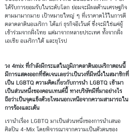
เ
ได้รับการยอมรับในระดับโลก ย่อมจะมีผลด้านเศรษฐกิจ
ส
ตามมามากมาย เป้าหมายใหญ่ ๆ ที่เราคาดไว้ในการตี
ริ
ตลาดลาตินอเมริกา ได้แก่ ธุรกิจอีเว้นต์ ซึ่งจะมิใช่แค่ผู้
ม
คุ
เข้าร่วมจากฝั่งไทย แต่มาจากหลายประเทศ ทั้งจากฝั่ง
ณ
เอเชีย อเมริกาใต้ และยุโรป
ธ
ร
ร
วง
4mix
ที่กำลังมีกระแสในภูมิภาคลาตินอเมริกาตอนนี้
ม
มีการแสดงออกที่ชัดเจนเลยว่าเป็นวงที่มีหนึ่งในสมาชิกที่
แ
ล
เป็น
LGBTQ
ความคิดเกี่ยวกับการนำ
LGBTQ
เข้ามา
ะ
เป็นส่วนหนึ่งของคอนเทนต์นี้ ทางบริษัทมี
ที่มาอย่างไร
ค
ถือว่าเป็นจุดแข็งด้วยไหมนอกเหนือจากความสามารถใน
ว
การร้องและเต้น
า
ม
เรานำเรื่อง LGBTQ มาเป็นส่วนหนึ่งของการนำเสนอ
โ
ศิลปิน 4-Mix โดยพิจารณาจากความเป็นตัวตนของ
ป