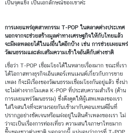
เป็นจุดแข็ง เป็นเอกลักษณ์ของเขาค่ะ
ว
ย
ง
า
การเผยแพร่อุตสาหกรรม
T-POP
ในตลาดต่างประเทศ
น
นอกจากจะช่วยสร้างมูลค่าทางเศรษฐกิจให้กับไทยแล้ว
ที่
จะมีผลพลอยได้ในแง่อื่นใดอีกบ้าง เช่น การช่วยเผยแพร่
น่
วัฒนธรรมและส่งเสริมความเข้าใจอันดีกับต่างชาติ
า
ส
เชื่อว่า T-POP เชื่อมโยงได้ในหลายเรื่องมาก ขณะที่เรา
น
ได้โอกาสทางธุรกิจเอ็นเตอร์เทนเมนต์เกี่ยวกับการขาย
ใ
จ
เพลง ก็จะมีเรื่องของวัฒนธรรมเชื่อมโยงกันอยู่แล้ว ซึ่งน่า
จะไม่ต่างจากโมเดล K-POP ที่ประสบความสำเร็จ (ด้าน
การเผยแพร่วัฒนธรรม) ซึ่งดึงดูดให้ผู้เสพเพลงของเรา
ก
ใส่ใจสนใจที่จะตามรอยกันเข้ามากับคอนเทนต์อื่นที่
า
ร
ปรากฏอย่างชัดเจนหรือแฝงอยู่ในสินค้าเพลงของเรา ไม่
ส่
ว่าจะเป็นเรื่องการท่องเที่ยว ความสนใจภาษาไทยมาก
ง
ขึ้นของชาวต่างชาติ นอกจากนี้ แน่นอนว่าการที่ T-POP