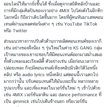
i
ออนไลน์ให้มากยิ่งขึ้นได้ ซึ่งเมื่อดูจากสถิติหลังบ้านและ
c
การที่มีกลุ่มศิลปินของเราอย่าง 4MIX ไปโด่งดังในอีกซีก
a
โลกหนึ่ง ก็ถือว่าเติบโตขึ้นมาก โดยที่ผู้คนหันมาเสพคอน
เทนต์ผ่านแพลตฟอร์มต่าง ๆ เช่น YouTube TikTok
ติ
หรือ Twitter
ด
ต่
ส่วนแนวทางการปรับตัวด้านการผลิตคอนเทนต์ของเราก็
อ
เช่น อย่างของฝั่งน้อง ๆ รุ่นใหม่ในค่าย KS GANG กลุ่ม
ส
เป้าหมายของเขาจะชอบให้มีคอนเทนต์ออกมาสม่ำเสมอ
อ
ทั้งตัวเพลงและเรียลลิตี้ ตัวอย่างเช่น เมื่อก่อนเวลาการ
ท
ปล่อยเพลง ก็จะมีคอนเทนต์เพียงคลิปมิวสิกวิดีโอหนึ่ง
.
คลิป หรือ audio lyrics หนึ่งคลิป แต่ตอนนี้เราแตกไป
/
ส
มากกว่านั้น ปรับคอนเทนต์ให้มันเยอะขึ้น หลากหลาย
ก
รูปแบบขึ้น และเพิ่มเพลงในเวอร์ชั่นใหม่ ๆ เข้าไปด้วย
ญ
เช่น 4MIX เวอร์ชันลาติน และ dance performance ที่
.
เป็น gimmick เช่นไปเต้นข้างนอก หรือเวอร์ชัน
ไ