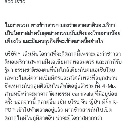
acoustic
ท
ย
ใ
น
ในภาพรวม ทางข้าวสารฯ มองว่าตลาดลาตินอเมริกา
ภู
เป็นโอกาสสำหรับอุตสาหกรรมบันเทิงของไทยมากน้อย
มิ
เพียงไร และมีแผนธุรกิจที่จะเข้าตลาดนี้อย่างไร
ภ
า
บริษัทฯ เล็งเห็นโอกาสที่จะตีตลาดนี้เพราะมองว่าชาวลา
ค
ตินอเมริกาเสพงานฝั่งเอเชียมากพอสมควร และเท่าที่รับ
รู้มา ธรรมชาติของคนที่นั่นใกล้เคียงกับคนเอเชียโดย
ป
เฉพาะในแง่ความเป็นมิตรและสไตล์เพลงที่สนุุกสนาน
ร
ซึ่งเหมาะกับกลุ่มศิลปินในสังกัดอยู่แล้วรวมทั้ง 4-Mix
ะ
ส่วนหนึ่งน่าจะมาจากวัฒนธรรม carnivals ที่มีอยู่บ่อย
ก
ครั้ง นอกจากนี้ ตลาดอื่น เช่น ยุโรป จีน ญี่ปุ่น มีฝั่ง K-
า
POP เข้าไปทำตลาดอยู่แล้ว หากข้าวสารหันไปเปิด
ศ
/
ตลาดใหม่ในภูมิภาคอื่น น่าจะมีโอกาสมากกว่า
ป