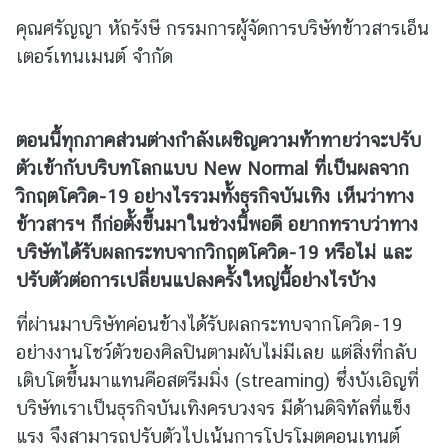
คุณศรัญญา หัถรังษี กรรมการผู้จัดการบริษัทข้าวสารเอ็น
D
เตอร์เทนเมนต์ จำกัด
i
s
c
ตอนนี้ทุกภาคส่วนต่างกำลังเผชิญความท้าทายว่าจะปรับ
o
ตัวเข้ากับบริบทโลกแบบ
New Normal
ที่เป็นผลจาก
v
e
วิกฤตโควิด
-19
อย่างไรรวมทั้งธุรกิจบันเทิง เห็นว่าทาง
r
ข้าวสารฯ ก็ก่อตั้งขึ้นมาในช่วงนี้พอดี อยากทราบว่าทาง
L
บริษัทได้รับผลกระทบจากวิกฤตโควิด
-19
หรือไม่ และ
a
ปรับตัวต่อการเปลี่ยนแปลงครั้งใหญ่นี้อย่างไรบ้าง
t
i
ที่ผ่านมาบริษัทค่อนข้างได้รับผลกระทบจากโควิด-19
n
อย่างงานโชว์ตัวของศิลปินตามผับไม่มีเลย แต่สิ่งที่กลับ
A
เติบโตขึ้นมาแทนคือสตรีมมิ่ง (streaming) ซึ่งบังเอิญที่
m
บริษัทเราเป็นธุรกิจบันเทิงครบวงจร มีด้านดิจิทัลที่แข็ง
e
r
แรง จึงสามารถปรับตัวไปเน้นการโปรโมตคอนเทนต์