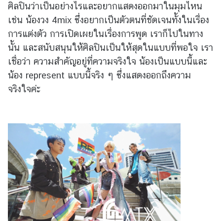
ศิลปินว่าเป็นอย่างไรและอยากแสดงออกมาในมุมไหน
ร่
เช่น น้องวง 4mix ซึ่งอยากเป็นตัวตนที่ชัดเจนทั้งในเรื่อง
ง
ใ
การแต่งตัว การเปิดเผยในเรื่องการพูด เราก็ไปในทาง
ส
นั้น และสนับสนุนให้ศิลปินเป็นให้สุดในแบบที่พอใจ เรา
เชื่อว่า ความสำคัญอยู่ที่ความจริงใจ น้องเป็นแบบนี้และ
น้อง represent แบบนี้จริง ๆ ซึ่งแสดงออกถึงความ
ก
า
จริงใจค่ะ
ร
บ
ริ
ก
า
ร
แ
ล
ะ
คู่
มื