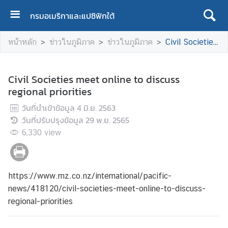
กรมอเมริกาและแปซิฟิกใต้
ห
หน้าหลัก
ข่าวในภูมิภาค
ข่าวในภูมิภาค
Civil Societies meet online to discuss regional priorities
น้
า
แ
Civil Societies meet online to discuss
ร
regional priorities
ก
วันที่นำเข้าข้อมูล
4 มิ.ย. 2563
เ
วันที่ปรับปรุงข้อมูล
29 พ.ย. 2565
กี่
6,330
view
ย
ว
กั
https://www.rnz.co.nz/international/pacific-
บ
เ
news/418120/civil-societies-meet-online-to-discuss-
ร
regional-priorities
า