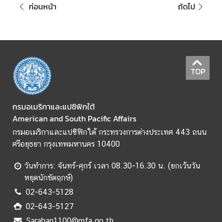
ก่อนหน้า
ถัดไป
ข้
อ
มู
ล
ร
TOP
า
ย
ป
กรมอเมริกาและแปซิฟิกใต้
ร
American and South Pacific Affairs
ะ
กรมอเมริกาและแปซิฟิกใต้ กระทรวงการต่างประเทศ 443 ถนน
เ
ศรีอยุธยา กรุงเทพมหานคร 10400
ท
ศ
วันทำการ: จันทร์-ศุกร์ เวลา 08.30-16.30 น. (ยกเว้นวัน
หยุดนักขัตฤกษ์)
ค
02-643-5128
ว
02-643-5127
า
Saraban1100@mfa.go.th