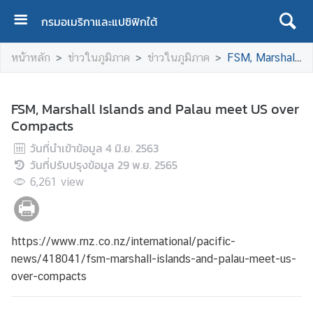
กรมอเมริกาและแปซิฟิกใต้
ห
หน้าหลัก
ข่าวในภูมิภาค
ข่าวในภูมิภาค
FSM, Marshall Islands and Palau meet US over Compacts
น้
า
แ
FSM, Marshall Islands and Palau meet US over
ร
Compacts
ก
วันที่นำเข้าข้อมูล
4 มิ.ย. 2563
เ
วันที่ปรับปรุงข้อมูล
29 พ.ย. 2565
กี่
6,261
view
ย
ว
กั
https://www.rnz.co.nz/international/pacific-
บ
เ
news/418041/fsm-marshall-islands-and-palau-meet-us-
ร
over-compacts
า