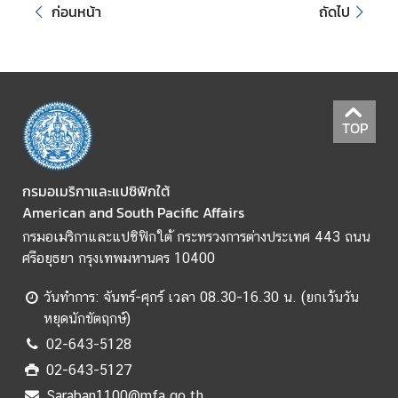
ก่อนหน้า
ถัดไป
ข้
อ
มู
ล
ร
TOP
า
ย
ป
กรมอเมริกาและแปซิฟิกใต้
ร
American and South Pacific Affairs
ะ
กรมอเมริกาและแปซิฟิกใต้ กระทรวงการต่างประเทศ 443 ถนน
เ
ศรีอยุธยา กรุงเทพมหานคร 10400
ท
ศ
วันทำการ: จันทร์-ศุกร์ เวลา 08.30-16.30 น. (ยกเว้นวัน
หยุดนักขัตฤกษ์)
ค
02-643-5128
ว
02-643-5127
า
Saraban1100@mfa.go.th