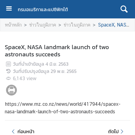
กรมอเมริกาและแปซิฟิกใต้
ห
หน้าหลัก
ข่าวในภูมิภาค
ข่าวในภูมิภาค
SpaceX, NASA landmark launch of two astronauts succeeds
น้
า
แ
SpaceX, NASA landmark launch of two
ร
astronauts succeeds
ก
วันที่นำเข้าข้อมูล
4 มิ.ย. 2563
เ
วันที่ปรับปรุงข้อมูล
29 พ.ย. 2565
กี่
6,143
view
ย
ว
กั
https://www.rnz.co.nz/news/world/417944/spacex-
บ
เ
nasa-landmark-launch-of-two-astronauts-succeeds
ร
า
ก่อนหน้า
ถัดไป