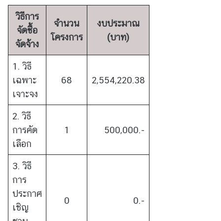
วิธีการ
ข้
จำนวน
งบประมาณ
อ
จัดซื้อ
โครงการ
(บาท)
มู
จัดจ้าง
ล
ร
1. วิธี
า
เฉพาะ
68
2,554,220.38
ย
เจาะจง
ป
ร
2. วิธี
ะ
การคัด
1
500,000.-
เ
เลือก
ท
ศ
3. วิธี
การ
ค
ประกาศ
0
0.-
ว
เชิญ
า