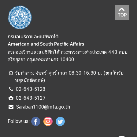
เ
ส
TOP
ริ
ม
คุ
กรมอเมริกาและแปซิฟิกใต้
ณ
American and South Pacific Affairs
ธ
กรมอเมริกาและแปซิฟิกใต้ กระทรวงการต่างประเทศ 443 ถนน
ร
ศรีอยุธยา กรุงเทพมหานคร 10400
ร
ม
วันทำการ: จันทร์-ศุกร์ เวลา 08.30-16.30 น. (ยกเว้นวัน
แ
หยุดนักขัตฤกษ์)
ล
02-643-5128
ะ
02-643-5127
ค
ว
Saraban1100@mfa.go.th
า
ม
Follow us:
โ
ป