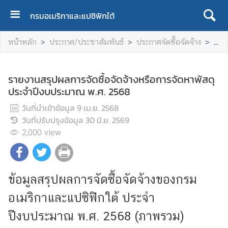
กรมอเมริกาและแปซิฟิกใต้
ห
หน้าหลัก
ประกาศ/ประชาสัมพันธ์
ประกาศจัดซื้อจัดจ้าง
ราย
น้
า
แ
รายงานสรุปผลการจัดซื้อจัดจ้างหรือการจัดหาพัสดุ
ร
ประจำปีงบประมาณ พ.ศ. 2568
ก
วันที่นำเข้าข้อมูล
9 เม.ย. 2568
เ
วันที่ปรับปรุงข้อมูล
30 มิ.ย. 2569
กี่
2,000
view
ย
ว
กั
บ
ข้อมูลสรุปผลการจัดซื้อจัดจ้างของกรม
เ
อเมริกาและแปซิฟิกใต้ ประจำ
ร
า
ปีงบประมาณ พ.ศ. 2568 (ภาพรวม)