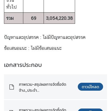
ชวน
ม
ทั่วไป
สั
ม
รวม
69
3,054,220.38
พั
น
ธ์
ปัญหาและอุปสรรค : ไม่มีปัญหาและอุปสรรค
ท
วิ
ข้อเสนอแนะ : ไม่มีข้อเสนอแนะ
ภ
า
คี
เอกสารประกอบ
ข่
า
ภาพรวม-สรุปผลการจัดซื้อจัด
ดาวน์โหลด
ว
จ้าง_ประจำ
ใ
ปีงบประมาณ_พ.ศ._2568.pdf
น
ภู
ภาพรวม-สรุปผลการจัดซื้อจัด