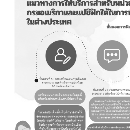
ม
สั
ม
พั
น
ธ์
ท
วิ
ภ
า
คี
ข่
า
ว
ใ
น
ภู