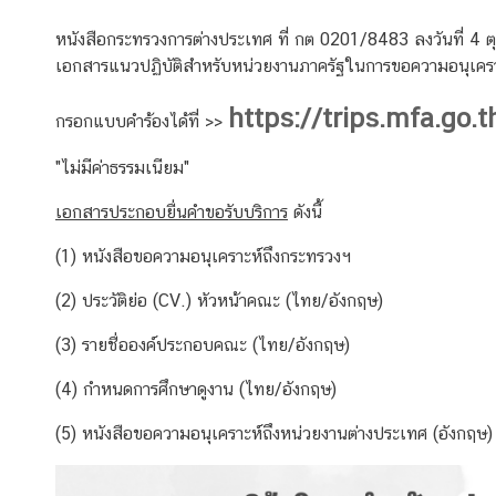
ข้
หนังสือกระทรวงการต่างประเทศ ที่ กต 0201/8483 ลงวันที่ 
อ
เอกสารแนวปฏิบัติสำหรับหน่วยงานภาครัฐในการขอความอนุเคร
มู
https://trips.mfa.go.t
ล
กรอกแบบคำร้องได้ที่ >>
ร
"ไม่มีค่าธรรมเนียม"
า
ย
เอกสารประกอบยื่นคำขอรับบริการ
ดังนี้
ป
ร
(1) หนังสือขอความอนุเคราะห์ถึงกระทรวงฯ
ะ
(2) ประวัติย่อ (CV.) หัวหน้าคณะ (ไทย/อังกฤษ)
เ
ท
(3) รายชื่อองค์ประกอบคณะ (ไทย/อังกฤษ)
ศ
(4) กำหนดการศึกษาดูงาน (ไทย/อังกฤษ)
ค
(5) หนังสือขอความอนุเคราะห์ถึง
หน่วยงานต่างประเทศ (อังกฤษ)
ว
า