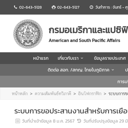
02-643-5128
02-643-5127
วันทำการ : จันทร์ - 
ห
น้
กรมอเมริกาและแปซิฟิ
า
แ
American and South Pacific Affairs
ร
ก
หน้าแรก
เกี่ยวกับเรา
ข้อมูลรายประเทศ
เ
ติดต่อ สอท. /สกญ. ไทยในภูมิภาค
ป
กี่
ย
การบร
ว
กั
หน้าหลัก
ความสัมพันธ์ทวิภาคี
อินโฟกราฟิก
ระบบการข
บ
เ
ระบบการขอประสานงานสำหรับการเยือ
ร
า
วันที่นำเข้าข้อมูล
8 ม.ค. 2567
วันที่ปรับปรุงข้อมูล
29 ม