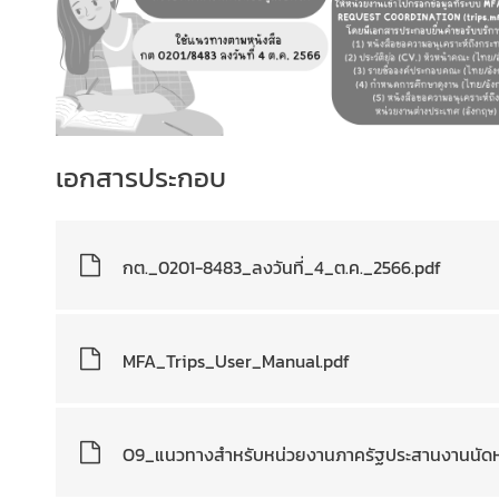
มิ
ภ
า
ค
บ
เอกสารประกอบ
ท
ค
ว
กต._0201-8483_ลงวันที่_4_ต.ค._2566.pdf
า
ม
ที่
น่
MFA_Trips_User_Manual.pdf
า
ส
น
O9_แนวทางสำหรับหน่วยงานภาครัฐประสานงานนัดห
ใ
จ