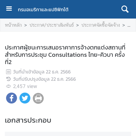
กรมอเมริกาและแปซิฟิกใต้
ห
หน้าหลัก
ประกาศ/ประชาสัมพันธ์
ประกาศจัดซื้อจัดจ้าง
ประก
น้
า
แ
ประกาศผู้ชนะการเสนอราคาการจ้างตกแต่งสถานที่
ร
สำหรับการประชุม Consultations ไทย-คิวบา ครั้ง
ก
ที่2
เ
วันที่นำเข้าข้อมูล
22 ธ.ค. 2566
กี่
วันที่ปรับปรุงข้อมูล
22 ธ.ค. 2566
ย
2,457
view
ว
กั
บ
เ
เอกสารประกอบ
ร
า