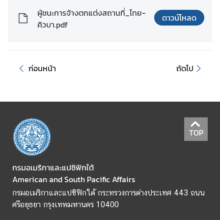
ผู้ชนะการจ้างตกแต่งสถานที่_ไทย-
ข้
ดาวน์โหลด
คิวบา.pdf
อ
มู
ล
ร
ก่อนหน้า
ถัดไป
า
ย
ป
ร
ะ
TOP
เ
ท
ศ
กรมอเมริกาและแปซิฟิกใต้
American and South Pacific Affairs
ค
กรมอเมริกาและแปซิฟิกใต้ กระทรวงการต่างประเทศ 443 ถนน
ว
ศรีอยุธยา กรุงเทพมหานคร 10400
า