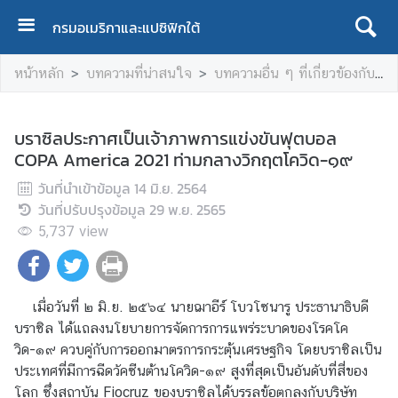
กรมอเมริกาและแปซิฟิกใต้
ห
หน้าหลัก
บทความที่น่าสนใจ
บทความอื่น ๆ ที่เกี่ยวข้องกับประเทศในภูมิภาค
น้
า
แ
บราซิลประกาศเป็นเจ้าภาพการแข่งขันฟุตบอล
ร
COPA America 2021 ท่ามกลางวิกฤตโควิด-๑๙
ก
วันที่นำเข้าข้อมูล
14 มิ.ย. 2564
เ
วันที่ปรับปรุงข้อมูล
29 พ.ย. 2565
กี่
5,737
view
ย
ว
กั
เมื่อวันที่ ๒ มิ.ย. ๒๕๖๔ นายฌาอีร์ โบวโซนารู ประธานาธิบดี
บ
บราซิล ได้แถลงนโยบายการจัดการ
เ
การแพร่ระบาดของโรคโค
วิด-๑๙ ควบคู่กับการออกมาตรการกระตุ้นเศรษฐกิจ โดยบราซิลเป็น
ร
ประเทศที่มีการฉีดวัคซีนต้านโควิด-๑๙ สูงที่สุดเป็นอันดับที่สี่ของ
า
โลก ซึ่งสถาบัน Fiocruz ของบราซิลได้บรรลุข้อตกลงกับบริษัท