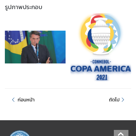
รูปภาพประกอบ
D
i
s
c
o
v
e
r
L
a
t
i
ก่อนหน้า
ถัดไป
n
A
m
e
r