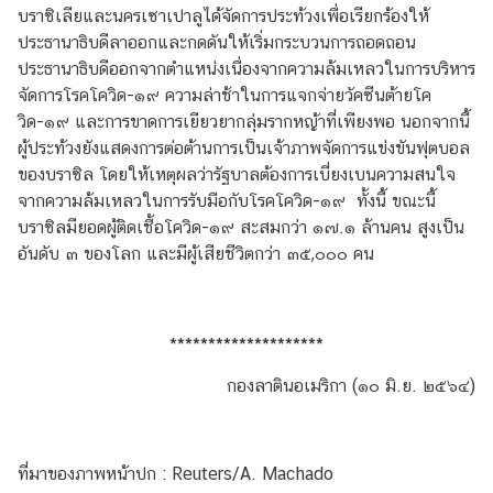
มิ
บราซิเลียและนครเซาเปาลูได้จัดการประท้วงเพื่อเรียกร้องให้
ภ
ประธานาธิบดีลาออกและกดดันให้เริ่มกระบวนการถอดถอน
า
ประธานาธิบดีออกจากตำแหน่งเนื่องจากความล้มเหลวในการบริหาร
ค
จัดการโรคโควิด-๑๙ ความล่าช้าในการแจกจ่ายวัคซีนต้ายโค
วิด-๑๙ และการขาดการเยียวยากลุ่มรากหญ้าที่เพียงพอ นอกจากนี้
ผู้ประท้วงยังแสดงการต่อต้านการเป็นเจ้าภาพจัดการแข่งขันฟุตบอล
บ
ของบราซิล โดยให้เหตุผลว่ารัฐบาลต้องการเบี่ยงเบนความสนใจ
ท
จากความล้มเหลวในการรับมือกับโรคโควิด-๑๙ ทั้งนี้ ขณะนี้
ค
บราซิลมียอดผู้ติดเชื้อโควิด-๑๙ สะสมกว่า ๑๗.๑ ล้านคน สูงเป็น
ว
อันดับ ๓ ของโลก และมีผู้เสียชีวิตกว่า ๓๕,๐๐๐ คน
า
ม
ที่
********************
น่
า
กองลาตินอเมริกา (๑๐ มิ.ย. ๒๕๖๔)
ส
น
ใ
ที่มาของภาพหน้าปก : Reuters/A. Machado
จ