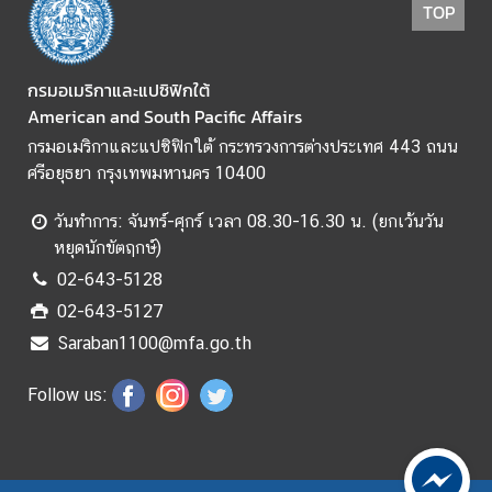
TOP
i
c
a
กรมอเมริกาและแปซิฟิกใต้
American and South Pacific Affairs
ติ
กรมอเมริกาและแปซิฟิกใต้ กระทรวงการต่างประเทศ 443 ถนน
ด
ศรีอยุธยา กรุงเทพมหานคร 10400
ต่
อ
วันทำการ: จันทร์-ศุกร์ เวลา 08.30-16.30 น. (ยกเว้นวัน
ส
หยุดนักขัตฤกษ์)
อ
02-643-5128
ท
02-643-5127
.
Saraban1100@mfa.go.th
/
ส
Follow us:
ก
ญ
.
ไ