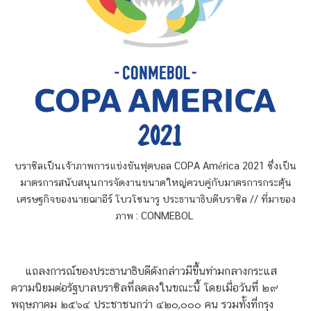
ม
สั
ม
พั
น
ธ์
ท
วิ
ภ
า
บราซิลเป็นเจ้าภาพการแข่งขันฟุตบอล COPA América 2021 ซึ่งเป็น
คี
มาตรการสนับสนุนการจัดงานขนาดใหญ่ควบคู่กับมาตรการกระตุ้น
เศรษฐกิจของนายฌาอีร์ โบวโซนารู ประธานาธิบดีบราซิล // ที่มาของ
ภาพ : CONMEBOL
ข่
า
ว
ใ
แถลงการณ์ของประธานาธิบดีดังกล่าวมีขึ้นท่ามกลางกระแส
น
ความนิยมต่อรัฐบาลบราซิลที่ลดลงในขณะนี้ โดยเมื่อวันที่ ๒๙
ภู
พฤษภาคม ๒๕๖๔ ประชาชนกว่า ๔๒๐,๐๐๐ คน รวมทั้งที่กรุง