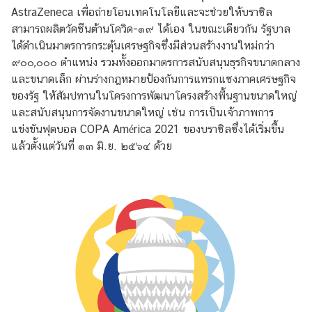
AstraZeneca เพื่อถ่ายโอนเทคโนโลยีและจะช่วยให้บราซิล
ข้
สามารถผลิตวัคซีนต้านโควิด-๑๙ ได้เอง ในขณะเดียวกัน รัฐบาล
อ
ได้ดำเนินมาตรการกระตุ้นเศรษฐกิจซึ่งมีส่วนสร้างงานใหม่กว่า
มู
๙๐๐,๐๐๐ ตำแหน่ง รวมทั้งออกมาตรการสนับสนุนธุรกิจขนาดกลาง
ล
และขนาดเล็ก ผ่านร่างกฎหมายป้องกันการแทรกแซงภาคเศรษฐกิจ
ร
ของรัฐ ให้สัมปทานในโครงการพัฒนาโครงสร้างพื้นฐานขนาดใหญ่
า
และสนับสนุนการจัดงานขนาดใหญ่ เช่น การเป็นเจ้าภาพการ
ย
แข่งขันฟุตบอล COPA América 2021 ของบราซิลซึ่งได้เริ่มขึ้น
ป
แล้วตั้งแต่วันที่ ๑๓ มิ.ย. ๒๕๖๔ ด้วย
ร
ะ
เ
ท
ศ
ค
ว
า