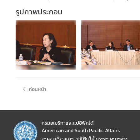
ม
รูปภาพประกอบ
สั
ม
พั
น
ธ์
ท
วิ
ภ
า
คี
ก่อนหน้า
ข่
า
ว
ใ
กรมอเมริกาและแปซิฟิกใต้
น
American and South Pacific Affairs
ภู
กรมอเมริกาและแปซิฟิกใต้ กระทรวงการต่าง