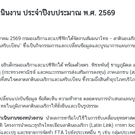
เนินงาน ประจำปีงบประมาณ พ.ศ. 2569
นาคม
2569
กรมอเมริกาและแปซิฟิกใต้
จัดงานสัมมนาไทย - ลาตินอเมริ
ิบเบียน” ซึ่งเป็นกิจกรรมการแลกเปลี่ยนข้อมูลและบูรณาการแผนการดำ
อธิบดีกรมอเมริกาและแปซิฟิกใต้ พร้อมด้วยดร. พิชยพันธุ์ ชาญภูมิดล 
ครัฐ (กระทรวงพาณิชย์ และคณะกรรมการส่งเสริมการลงทุน) ภาคเอกชน 
สนใจตลาดลาตินอเมริกาและแคริบเบียน ซึ่งรวมถึงสินค้าอุปโภคบริโ
ปลี่ยนแบ่งปันข้อมูล ข้อคิดเห็น ความท้าทาย ตลอดจนการนำเสนอแผนบู
ทยในภูมิภาคลาตินอเมริกาให้ยั่งยืนและเป็นรูปธรรม
ดำเนินงานของหน่วยงาน
นำผลการหารือไปใช้ในการขับเคลื่อนยุทธศาสตร
าทิ โครงการนำคณะธุรกิจไทยเยือนลาตินอเมริกา (Latin Link
) การหา
loc
บชิลีและเปรู และขยายการจัดทำ
FTA
ไปยังประเทศอื่น ๆ เช่น กลุ่มประเท