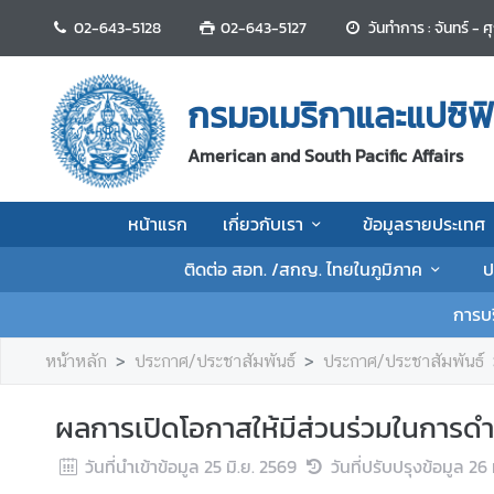
02-643-5128
02-643-5127
วันทำการ : จันทร์ - 
ห
น้
กรมอเมริกาและแปซิฟิ
า
แ
American and South Pacific Affairs
ร
ก
หน้าแรก
เกี่ยวกับเรา
ข้อมูลรายประเทศ
เ
ติดต่อ สอท. /สกญ. ไทยในภูมิภาค
ป
กี่
ย
การบร
ว
กั
หน้าหลัก
ประกาศ/ประชาสัมพันธ์
ประกาศ/ประชาสัมพันธ์
บ
เ
ผลการเปิดโอกาสให้มีส่วนร่วมในการด
ร
า
วันที่นำเข้าข้อมูล
25 มิ.ย. 2569
วันที่ปรับปรุงข้อมูล
26 