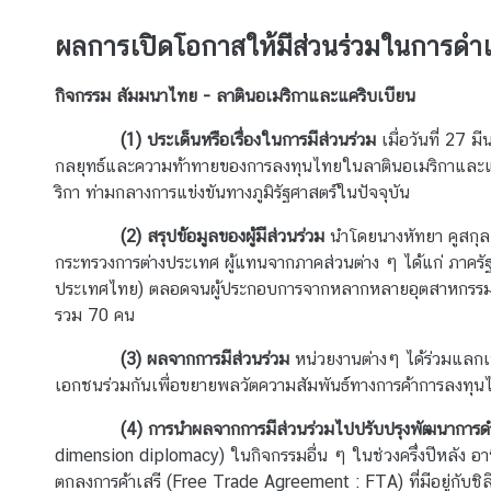
ข้
ผลการเปิดโอกาสให้มีส่วนร่วมในการดำ
อ
มู
กิจกรรม สัมมนาไทย - ลาตินอเมริกาและแคริบเบียน
ล
(1)
ประเด็นหรือเรื่องในการมีส่วนร่วม
เมื่อวันที่ 27
มี
ร
กลยุทธ์และความท้าทาย
ของการลงทุนไทยในลาตินอเมริกาและแคร
า
ริกา ท่ามกลางการแข่งขันทางภูมิรัฐศาสตร์ในปัจจุบัน
ย
ป
(2)
สรุปข้อมูลของผู้มีส่วนร่วม
นำโดยนางหัทยา คูสกุล 
ร
กระทรวงการต่างประเทศ ผู้แทนจากภาคส่วนต่าง ๆ ได้แก่ ภา
ะ
ประเทศไทย) ตลอดจนผู้ประกอบการจากหลากหลายอุตสาหกรรมที่
เ
รวม 70 คน
ท
ศ
(3)
ผลจากการมีส่วนร่วม
หน่วยงานต่างๆ ได้ร่วมแลกเ
เอกชนร่วมกันเพื่อขยายพลวัตความสัมพันธ์ทางการค้าการลงทุนไ
ค
(4)
การนำผลจากการมีส่วนร่วมไปปรับปรุงพัฒนาการ
ว
dimension diplomacy)
ในกิจกรรมอื่น ๆ
ในช่วงครึ่งปีหลัง อ
า
ตกลงการค้าเสรี (
Free Trade Agreement : FTA
) ที่มีอยู่กั